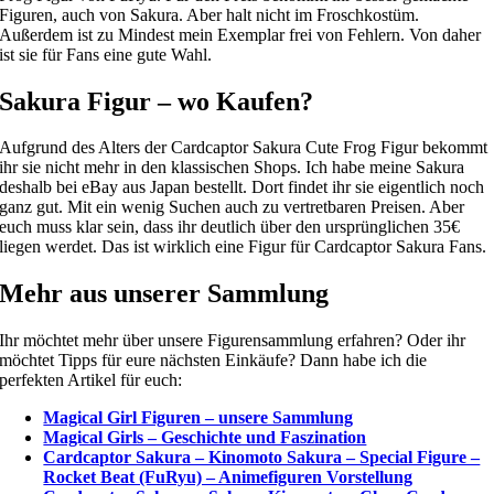
Figuren, auch von Sakura. Aber halt nicht im Froschkostüm.
Außerdem ist zu Mindest mein Exemplar frei von Fehlern. Von daher
ist sie für Fans eine gute Wahl.
Sakura Figur – wo Kaufen?
Aufgrund des Alters der Cardcaptor Sakura Cute Frog Figur bekommt
ihr sie nicht mehr in den klassischen Shops. Ich habe meine Sakura
deshalb bei eBay aus Japan bestellt. Dort findet ihr sie eigentlich noch
ganz gut. Mit ein wenig Suchen auch zu vertretbaren Preisen. Aber
euch muss klar sein, dass ihr deutlich über den ursprünglichen 35€
liegen werdet. Das ist wirklich eine Figur für Cardcaptor Sakura Fans.
Mehr aus unserer Sammlung
Ihr möchtet mehr über unsere Figurensammlung erfahren? Oder ihr
möchtet Tipps für eure nächsten Einkäufe? Dann habe ich die
perfekten Artikel für euch:
Magical Girl Figuren – unsere Sammlung
Magical Girls – Geschichte und Faszination
Cardcaptor Sakura – Kinomoto Sakura – Special Figure –
Rocket Beat (FuRyu) – Animefiguren Vorstellung