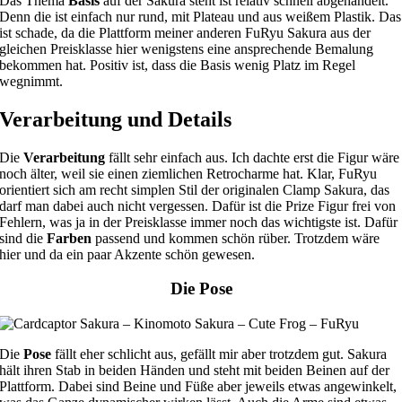
Das Thema
Basis
auf der Sakura steht ist relativ schnell abgehandelt.
Denn die ist einfach nur rund, mit Plateau und aus weißem Plastik. Das
ist schade, da die Plattform meiner anderen FuRyu Sakura aus der
gleichen Preisklasse hier wenigstens eine ansprechende Bemalung
bekommen hat. Positiv ist, dass die Basis wenig Platz im Regel
wegnimmt.
Verarbeitung und Details
Die
Verarbeitung
fällt sehr einfach aus. Ich dachte erst die Figur wäre
noch älter, weil sie einen ziemlichen Retrocharme hat. Klar, FuRyu
orientiert sich am recht simplen Stil der originalen Clamp Sakura, das
darf man dabei auch nicht vergessen. Dafür ist die Prize Figur frei von
Fehlern, was ja in der Preisklasse immer noch das wichtigste ist. Dafür
sind die
Farben
passend und kommen schön rüber. Trotzdem wäre
hier und da ein paar Akzente schön gewesen.
Die Pose
Die
Pose
fällt eher schlicht aus, gefällt mir aber trotzdem gut. Sakura
hält ihren Stab in beiden Händen und steht mit beiden Beinen auf der
Plattform. Dabei sind Beine und Füße aber jeweils etwas angewinkelt,