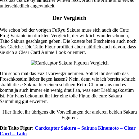
was das Ganze dynamischer wirken lässt. Auch die Arme sind etwas
unterschiedlich angewinkelt.
Der Vergleich
Wie schon bei der vorigen FuRyu Sakura muss sich auch die Cute
Frog Variante im direkten Vergleich, der wirklich wunderschönen,
Taito Sakura geschlagen geben. Die kostete bei Erscheinen auch noch
das Gleiche. Die Taito Figur profitiert aber natürlich auch davon, dass
sie sich a Clear Card Anime Look orientiert.
Um schon mal das Fazit vorwegzunehmen. Solltet ihr deshalb das
Froschkostüm lieber liegen lassen? Nein, denn wie ich bereits schrieb,
strahlt diese Sakura hier einen schönen Retro Charme aus und es
kommt ja auch immer ein wenig drauf an, was euer Lieblingskostüm
ist. Für Fans bekommt ihr hier eine tolle Figur, die eure Sakura
Sammlung gut erweitert.
Hier findet ihr übrigens die Vorstellungen der anderen beiden Sakura
Figuren:
Die Taito Figur:
Cardcaptor Sakura – Sakura Kinomoto – Clear
Card – Taito