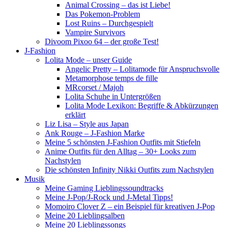
Animal Crossing – das ist Liebe!
Das Pokemon-Problem
Lost Ruins – Durchgespielt
Vampire Survivors
Divoom Pixoo 64 – der große Test!
J-Fashion
Lolita Mode – unser Guide
Angelic Pretty – Lolitamode für Anspruchsvolle
Metamorphose temps de fille
MRcorset / Majoh
Lolita Schuhe in Untergrößen
Lolita Mode Lexikon: Begriffe & Abkürzungen
erklärt
Liz Lisa – Style aus Japan
Ank Rouge – J-Fashion Marke
Meine 5 schönsten J-Fashion Outfits mit Stiefeln
Anime Outfits für den Alltag – 30+ Looks zum
Nachstylen
Die schönsten Infinity Nikki Outfits zum Nachstylen
Musik
Meine Gaming Lieblingssoundtracks
Meine J-Pop/J-Rock und J-Metal Tipps!
Momoiro Clover Z – ein Beispiel für kreativen J-Pop
Meine 20 Lieblingsalben
Meine 20 Lieblingssongs