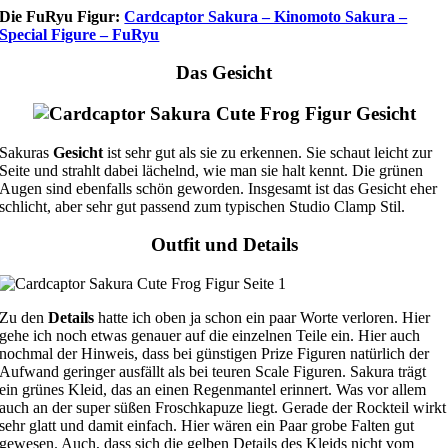
Die FuRyu Figur:
Cardcaptor Sakura – Kinomoto Sakura –
Special Figure – FuRyu
Das Gesicht
Sakuras
Gesicht
ist sehr gut als sie zu erkennen. Sie schaut leicht zur
Seite und strahlt dabei lächelnd, wie man sie halt kennt. Die grünen
Augen sind ebenfalls schön geworden. Insgesamt ist das Gesicht eher
schlicht, aber sehr gut passend zum typischen Studio Clamp Stil.
Outfit und Details
Zu den
Details
hatte ich oben ja schon ein paar Worte verloren. Hier
gehe ich noch etwas genauer auf die einzelnen Teile ein. Hier auch
nochmal der Hinweis, dass bei günstigen Prize Figuren natürlich der
Aufwand geringer ausfällt als bei teuren Scale Figuren. Sakura trägt
ein grünes Kleid, das an einen Regenmantel erinnert. Was vor allem
auch an der super süßen Froschkapuze liegt. Gerade der Rockteil wirkt
sehr glatt und damit einfach. Hier wären ein Paar grobe Falten gut
gewesen. Auch, dass sich die gelben Details des Kleids nicht vom