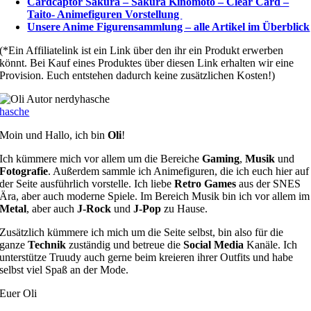
Cardcaptor Sakura – Sakura Kinomoto – Clear Card –
Taito- Animefiguren Vorstellung
Unsere Anime Figurensammlung – alle Artikel im Überblick
(*Ein Affiliatelink ist ein Link über den ihr ein Produkt erwerben
könnt. Bei Kauf eines Produktes über diesen Link erhalten wir eine
Provision. Euch entstehen dadurch keine zusätzlichen Kosten!)
hasche
Moin und Hallo, ich bin
Oli
!
Ich kümmere mich vor allem um die Bereiche
Gaming
,
Musik
und
Fotografie
. Außerdem sammle ich Animefiguren, die ich euch hier auf
der Seite ausführlich vorstelle. Ich liebe
Retro Games
aus der SNES
Ära, aber auch moderne Spiele. Im Bereich Musik bin ich vor allem im
Metal
, aber auch
J-Rock
und
J-Pop
zu Hause.
Zusätzlich kümmere ich mich um die Seite selbst, bin also für die
ganze
Technik
zuständig und betreue die
Social Media
Kanäle. Ich
unterstütze Truudy auch gerne beim kreieren ihrer Outfits und habe
selbst viel Spaß an der Mode.
Euer Oli