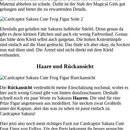
Material abheben ist schade. Dafür ist der Stab des Magical Girls gut
gelungen und bietet die zu erwartenden Details.
Ebenfalls gut gefallen mir Sakuras halbhohe Stiefel. Denn genau da
gibt es diese kleinen Fältchen und auch ein wenig Farbverlauf. Genau
das hätte dem Kleid selbst auch gutgetan. Die hohen Kniestrümpfe
sind einfach auf die Haut gedruckt. Das finde ich aber okay, da Socken
nun mal dünn sind. Die Ärmel sind nicht direkt mit dem Kleid
verbunden.
Haare und Rückansicht
Die
Rückansicht
verdeutlicht meine Einschätzung nochmal, wobei es
hier auch wenig Grund gibt von hinten draufzuschauen. Deshalb
schnell noch ein paar Worte zu Sakuras
Haaren
. Die sind für eine
Prize Figur angemessen aus modelliert. Sie stecken zwar Großteils
unter der Kapuze, aber das was zu sehen ist passt einfach zu
Cardcaptor Sakura!
Hier jetzt also noch mein richtiges Fazit zur Cardcaptor Sakura Cute
Frog Figur von FuRyu. Für den Preis bekommt ihr besser gemachte