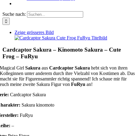
Suche nach:
Zeige grösseres Bild
Cardcaptor Sakura – Kinomoto Sakura – Cute
Frog – FuRyu
Magical Girl
Sakura
aus
Cardcaptor Sakura
hebt sich von ihren
Kolleginnen unter anderem durch ihre Vielzahl von Kostümen ab. Das
macht sie für Figurensammler richtig spannend! Ich schaue mir für
euch meine zweite Sakura Figur von
FuRyu
an!
erie:
Cardcaptor Sakura
harakter:
Sakura kinomoto
ersteller:
FuRyu
eihe:
–
yp:
Prize Figur