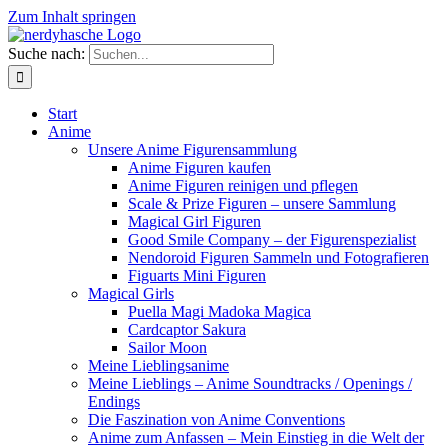
Zum Inhalt springen
Suche nach:
Start
Anime
Unsere Anime Figurensammlung
Anime Figuren kaufen
Anime Figuren reinigen und pflegen
Scale & Prize Figuren – unsere Sammlung
Magical Girl Figuren
Good Smile Company – der Figurenspezialist
Nendoroid Figuren Sammeln und Fotografieren
Figuarts Mini Figuren
Magical Girls
Puella Magi Madoka Magica
Cardcaptor Sakura
Sailor Moon
Meine Lieblingsanime
Meine Lieblings – Anime Soundtracks / Openings /
Endings
Die Faszination von Anime Conventions
Anime zum Anfassen – Mein Einstieg in die Welt der