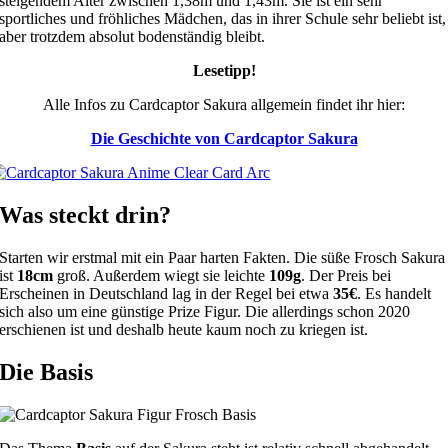
steigendem Alter zwischen 1,38m und 1,43m. Sie ist ein sehr
sportliches und fröhliches Mädchen, das in ihrer Schule sehr beliebt ist,
aber trotzdem absolut bodenständig bleibt.
Lesetipp!
Alle Infos zu Cardcaptor Sakura allgemein findet ihr hier:
Die Geschichte von Cardcaptor Sakura
Was steckt drin?
Starten wir erstmal mit ein Paar harten Fakten. Die süße Frosch Sakura
ist
18cm
groß. Außerdem wiegt sie leichte
109g
. Der Preis bei
Erscheinen in Deutschland lag in der Regel bei etwa
35€
. Es handelt
sich also um eine günstige Prize Figur. Die allerdings schon 2020
erschienen ist und deshalb heute kaum noch zu kriegen ist.
Die Basis