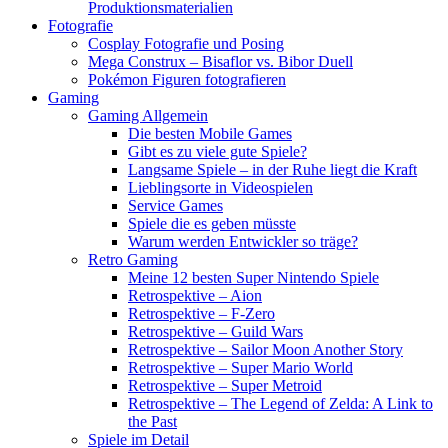
Produktionsmaterialien
Fotografie
Cosplay Fotografie und Posing
Mega Construx – Bisaflor vs. Bibor Duell
Pokémon Figuren fotografieren
Gaming
Gaming Allgemein
Die besten Mobile Games
Gibt es zu viele gute Spiele?
Langsame Spiele – in der Ruhe liegt die Kraft
Lieblingsorte in Videospielen
Service Games
Spiele die es geben müsste
Warum werden Entwickler so träge?
Retro Gaming
Meine 12 besten Super Nintendo Spiele
Retrospektive – Aion
Retrospektive – F-Zero
Retrospektive – Guild Wars
Retrospektive – Sailor Moon Another Story
Retrospektive – Super Mario World
Retrospektive – Super Metroid
Retrospektive – The Legend of Zelda: A Link to
the Past
Spiele im Detail