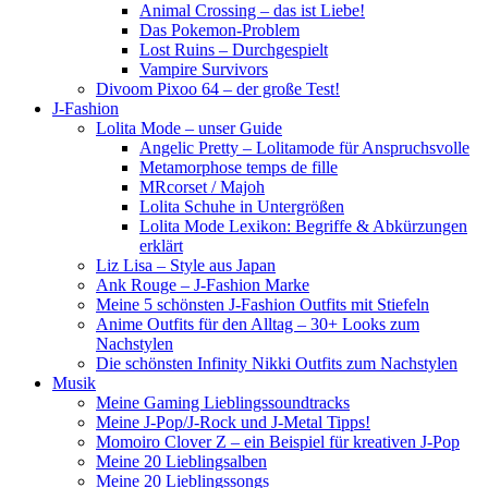
Animal Crossing – das ist Liebe!
Das Pokemon-Problem
Lost Ruins – Durchgespielt
Vampire Survivors
Divoom Pixoo 64 – der große Test!
J-Fashion
Lolita Mode – unser Guide
Angelic Pretty – Lolitamode für Anspruchsvolle
Metamorphose temps de fille
MRcorset / Majoh
Lolita Schuhe in Untergrößen
Lolita Mode Lexikon: Begriffe & Abkürzungen
erklärt
Liz Lisa – Style aus Japan
Ank Rouge – J-Fashion Marke
Meine 5 schönsten J-Fashion Outfits mit Stiefeln
Anime Outfits für den Alltag – 30+ Looks zum
Nachstylen
Die schönsten Infinity Nikki Outfits zum Nachstylen
Musik
Meine Gaming Lieblingssoundtracks
Meine J-Pop/J-Rock und J-Metal Tipps!
Momoiro Clover Z – ein Beispiel für kreativen J-Pop
Meine 20 Lieblingsalben
Meine 20 Lieblingssongs