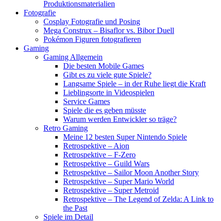
Produktionsmaterialien
Fotografie
Cosplay Fotografie und Posing
Mega Construx – Bisaflor vs. Bibor Duell
Pokémon Figuren fotografieren
Gaming
Gaming Allgemein
Die besten Mobile Games
Gibt es zu viele gute Spiele?
Langsame Spiele – in der Ruhe liegt die Kraft
Lieblingsorte in Videospielen
Service Games
Spiele die es geben müsste
Warum werden Entwickler so träge?
Retro Gaming
Meine 12 besten Super Nintendo Spiele
Retrospektive – Aion
Retrospektive – F-Zero
Retrospektive – Guild Wars
Retrospektive – Sailor Moon Another Story
Retrospektive – Super Mario World
Retrospektive – Super Metroid
Retrospektive – The Legend of Zelda: A Link to
the Past
Spiele im Detail