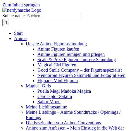
Zum Inhalt springen
Suche nach:
Start
Anime
Unsere Anime Figurensammlung
Anime Figuren kaufen
Anime Figuren reinigen und pflegen
Scale & Prize Figuren – unsere Sammlung
Magical Girl Figuren
Good Smile Company – der Figurenspezialist
Nendoroid Figuren Sammeln und Fotografieren
Figuarts Mini Figuren
Magical Girls
Puella Magi Madoka Magica
Cardcaptor Sakura
Sailor Moon
Meine Lieblingsanime
Meine Lieblings – Anime Soundtracks / Openings /
Endings
Die Faszination von Anime Conventions
Anime zum Anfassen – Mein Einstieg in die Welt der