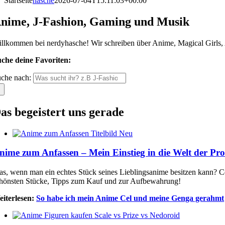
Startseite
hasche
2026-07-04T15:11:03+00:00
nime, J-Fashion, Gaming und Musik
llkommen bei nerdyhasche! Wir schreiben über Anime, Magical Girls, 
che deine Favoriten:
che nach:
as begeistert uns gerade
nime zum Anfassen – Mein Einstieg in die Welt der Pr
s, wenn man ein echtes Stück seines Lieblingsanime besitzen kann? Ce
hönsten Stücke, Tipps zum Kauf und zur Aufbewahrung!
iterlesen:
So habe ich mein Anime Cel und meine Genga gerahmt