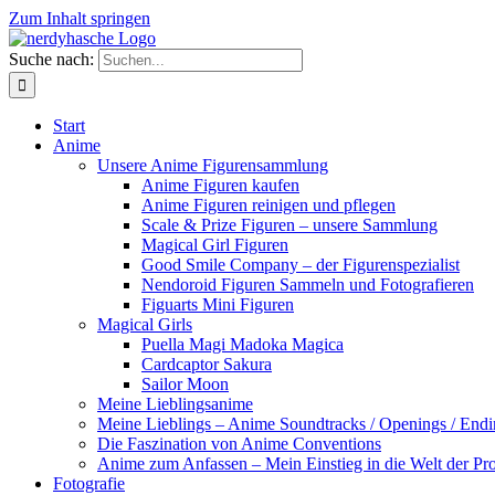
Zum Inhalt springen
Suche nach:
Start
Anime
Unsere Anime Figurensammlung
Anime Figuren kaufen
Anime Figuren reinigen und pflegen
Scale & Prize Figuren – unsere Sammlung
Magical Girl Figuren
Good Smile Company – der Figurenspezialist
Nendoroid Figuren Sammeln und Fotografieren
Figuarts Mini Figuren
Magical Girls
Puella Magi Madoka Magica
Cardcaptor Sakura
Sailor Moon
Meine Lieblingsanime
Meine Lieblings – Anime Soundtracks / Openings / Endi
Die Faszination von Anime Conventions
Anime zum Anfassen – Mein Einstieg in die Welt der Pro
Fotografie