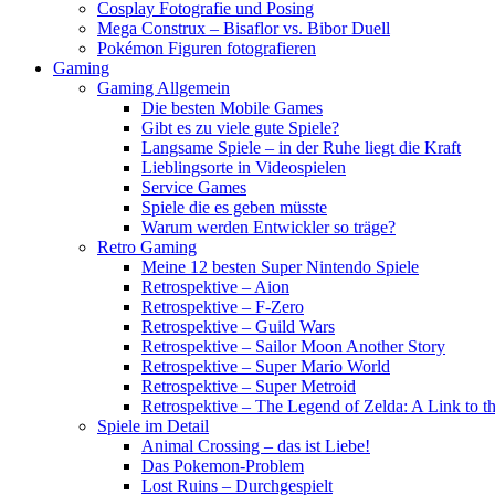
Cosplay Fotografie und Posing
Mega Construx – Bisaflor vs. Bibor Duell
Pokémon Figuren fotografieren
Gaming
Gaming Allgemein
Die besten Mobile Games
Gibt es zu viele gute Spiele?
Langsame Spiele – in der Ruhe liegt die Kraft
Lieblingsorte in Videospielen
Service Games
Spiele die es geben müsste
Warum werden Entwickler so träge?
Retro Gaming
Meine 12 besten Super Nintendo Spiele
Retrospektive – Aion
Retrospektive – F-Zero
Retrospektive – Guild Wars
Retrospektive – Sailor Moon Another Story
Retrospektive – Super Mario World
Retrospektive – Super Metroid
Retrospektive – The Legend of Zelda: A Link to th
Spiele im Detail
Animal Crossing – das ist Liebe!
Das Pokemon-Problem
Lost Ruins – Durchgespielt