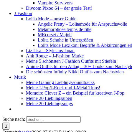
Vampire Survivors
Divoom Pixoo 64 – der große Test!
J-Fashion
Lolita Mode – unser Guide
Angelic Pretty – Lolitamode für Anspruchsvolle
Metamorphose temps de fille
MRcorset / Majoh
Lolita Schuhe in Untergrößen
Lolita Mode Lexikon: Begriffe & Abkürzungen erk
Liz Lisa – Style aus Japan
Ank Rouge – J-Fashion Marke
Meine 5 schönsten J-Fashion Outfits mit Stiefeln
Anime Outfits für den Alltag – 30+ Looks zum Nachstyl
Die schönsten Infinity Nikki Outfits zum Nachstylen
Musik
Meine Gaming Lieblingssoundtracks
Meine J-Pop/J-Rock und J-Metal Tipps!
Momoiro Clover Z – ein Beispiel für kreativen J-Pop
Meine 20 Lieblingsalben
Meine 20 Lieblingssongs
Suche nach: