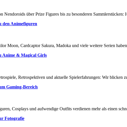
n Nendoroids über Prize Figures bis zu besonderen Sammlerstücken: Hi
u den Animefiguren
ilor Moon, Cardcaptor Sakura, Madoka und viele weitere Serien haben u
u Anime & Magical Girls
trospiele, Retrospektiven und aktuelle Spielerfahrungen: Wir blicken z
um Gaming-Bereich
guren, Cosplays und aufwendige Outfits verdienen mehr als einen schne
r Fotografie