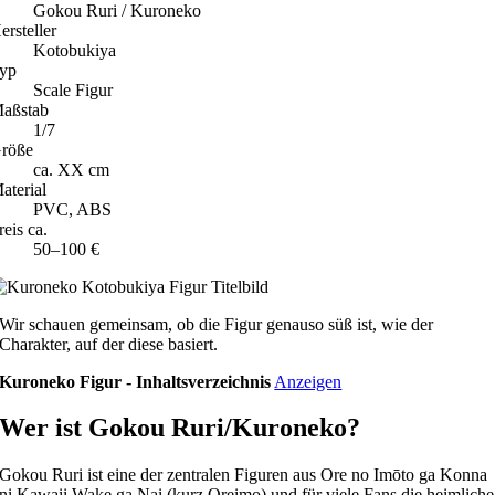
Gokou Ruri / Kuroneko
ersteller
Kotobukiya
yp
Scale Figur
aßstab
1/7
röße
ca. XX cm
aterial
PVC, ABS
reis ca.
50–100 €
Wir schauen gemeinsam, ob die Figur genauso süß ist, wie der
Charakter, auf der diese basiert.
Kuroneko Figur - Inhaltsverzeichnis
Anzeigen
Wer ist Gokou Ruri/Kuroneko?
Gokou Ruri ist eine der zentralen Figuren aus Ore no Imōto ga Konna
ni Kawaii Wake ga Nai (kurz Oreimo) und für viele Fans die heimliche