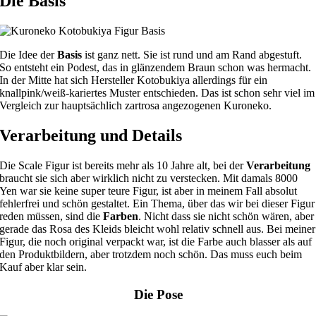
Die Basis
Die Idee der
Basis
ist ganz nett. Sie ist rund und am Rand abgestuft.
So entsteht ein Podest, das in glänzendem Braun schon was hermacht.
In der Mitte hat sich Hersteller Kotobukiya allerdings für ein
knallpink/weiß-kariertes Muster entschieden. Das ist schon sehr viel im
Vergleich zur hauptsächlich zartrosa angezogenen Kuroneko.
Verarbeitung und Details
Die Scale Figur ist bereits mehr als 10 Jahre alt, bei der
Verarbeitung
braucht sie sich aber wirklich nicht zu verstecken. Mit damals 8000
Yen war sie keine super teure Figur, ist aber in meinem Fall absolut
fehlerfrei und schön gestaltet. Ein Thema, über das wir bei dieser Figur
reden müssen, sind die
Farben
. Nicht dass sie nicht schön wären, aber
gerade das Rosa des Kleids bleicht wohl relativ schnell aus. Bei meiner
Figur, die noch original verpackt war, ist die Farbe auch blasser als auf
den Produktbildern, aber trotzdem noch schön. Das muss euch beim
Kauf aber klar sein.
Die Pose