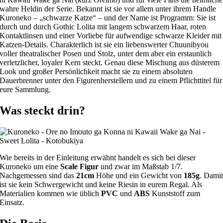
wahre Heldin der Serie. Bekannt ist sie vor allem unter ihrem Handle
Kuroneko – „schwarze Katze“ – und der Name ist Programm: Sie ist
durch und durch Gothic Lolita mit langem schwarzem Haar, roten
Kontaktlinsen und einer Vorliebe für aufwendige schwarze Kleider mit
Katzen-Details. Charakterlich ist sie ein liebenswerter Chuunibyou
voller theatralischer Posen und Stolz, unter dem aber ein erstaunlich
verletzlicher, loyaler Kern steckt. Genau diese Mischung aus düsterem
Look und großer Persönlichkeit macht sie zu einem absoluten
Dauerbrenner unter den Figurenherstellern und zu einem Pflichttitel für
eure Sammlung.
Was steckt drin?
Wie bereits in der Einleitung erwähnt handelt es sich bei dieser
Kuroneko um eine
Scale Figur
und zwar im Maßstab 1/7.
Nachgemessen sind das
21cm
Höhe und ein Gewicht von
185g
. Dami
ist sie kein Schwergewicht und keine Riesin in eurem Regal. Als
Materialien kommen wie üblich
PVC
und
ABS
Kunststoff zum
Einsatz.