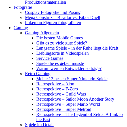
Produktionsmaterialien
Fotografie
Cosplay Fotografie und Posing
Mega Construx – Bisaflor vs. Bibor Duell
Pokémon Figuren fotografieren
Gaming
Gaming Allgemein
Die besten Mobile Games
Gibt es zu viele gute Spiele?
Langsame Spiele – in der Ruhe liegt die Kraft
Lieblingsorte in Videospielen
Service Games
Spiele die es geben müsste
Warum werden Entwickler so träge?
Retro Gaming
Meine 12 besten Super Nintendo Spiele
Retrospektive – Aion
Retrospektive – F-Zero
Retrospektive – Guild Wars
Retrospektive – Sailor Moon Another Story
Retrospektive – Super Mario World
Retrospektive – Super Metroid
Retrospektive – The Legend of Zelda: A Link to
the Past
Spiele im Detail