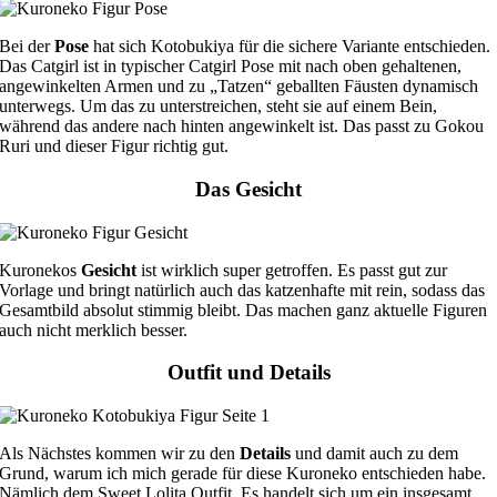
Bei der
Pose
hat sich Kotobukiya für die sichere Variante entschieden.
Das Catgirl ist in typischer Catgirl Pose mit nach oben gehaltenen,
angewinkelten Armen und zu „Tatzen“ geballten Fäusten dynamisch
unterwegs. Um das zu unterstreichen, steht sie auf einem Bein,
während das andere nach hinten angewinkelt ist. Das passt zu Gokou
Ruri und dieser Figur richtig gut.
Das Gesicht
Kuronekos
Gesicht
ist wirklich super getroffen. Es passt gut zur
Vorlage und bringt natürlich auch das katzenhafte mit rein, sodass das
Gesamtbild absolut stimmig bleibt. Das machen ganz aktuelle Figuren
auch nicht merklich besser.
Outfit und Details
Als Nächstes kommen wir zu den
Details
und damit auch zu dem
Grund, warum ich mich gerade für diese Kuroneko entschieden habe.
Nämlich dem Sweet Lolita Outfit. Es handelt sich um ein insgesamt