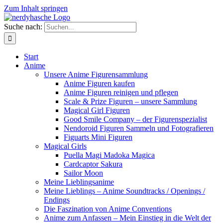
Zum Inhalt springen
Suche nach:
Start
Anime
Unsere Anime Figurensammlung
Anime Figuren kaufen
Anime Figuren reinigen und pflegen
Scale & Prize Figuren – unsere Sammlung
Magical Girl Figuren
Good Smile Company – der Figurenspezialist
Nendoroid Figuren Sammeln und Fotografieren
Figuarts Mini Figuren
Magical Girls
Puella Magi Madoka Magica
Cardcaptor Sakura
Sailor Moon
Meine Lieblingsanime
Meine Lieblings – Anime Soundtracks / Openings /
Endings
Die Faszination von Anime Conventions
Anime zum Anfassen – Mein Einstieg in die Welt der