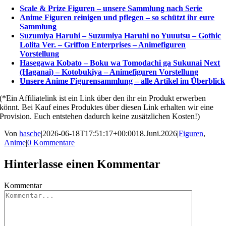
Scale & Prize Figuren – unsere Sammlung nach Serie
Anime Figuren reinigen und pflegen – so schützt ihr eure
Sammlung
Suzumiya Haruhi – Suzumiya Haruhi no Yuuutsu – Gothic
Lolita Ver. – Griffon Enterprises – Animefiguren
Vorstellung
Hasegawa Kobato – Boku wa Tomodachi ga Sukunai Next
(Haganai) – Kotobukiya – Animefiguren Vorstellung
Unsere Anime Figurensammlung – alle Artikel im Überblick
(*Ein Affiliatelink ist ein Link über den ihr ein Produkt erwerben
könnt. Bei Kauf eines Produktes über diesen Link erhalten wir eine
Provision. Euch entstehen dadurch keine zusätzlichen Kosten!)
Von
hasche
|
2026-06-18T17:51:17+00:00
18.Juni.2026
|
Figuren
,
Anime
|
0 Kommentare
Hinterlasse einen Kommentar
Kommentar