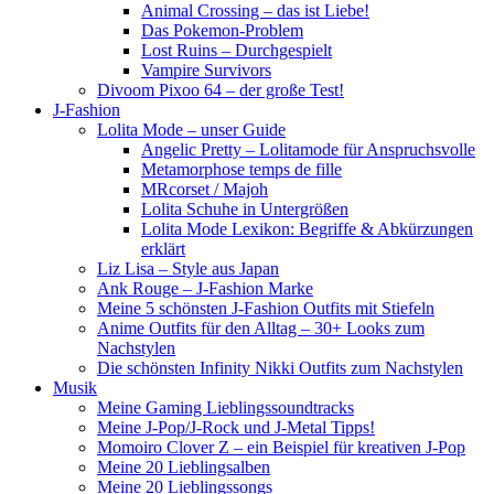
Animal Crossing – das ist Liebe!
Das Pokemon-Problem
Lost Ruins – Durchgespielt
Vampire Survivors
Divoom Pixoo 64 – der große Test!
J-Fashion
Lolita Mode – unser Guide
Angelic Pretty – Lolitamode für Anspruchsvolle
Metamorphose temps de fille
MRcorset / Majoh
Lolita Schuhe in Untergrößen
Lolita Mode Lexikon: Begriffe & Abkürzungen
erklärt
Liz Lisa – Style aus Japan
Ank Rouge – J-Fashion Marke
Meine 5 schönsten J-Fashion Outfits mit Stiefeln
Anime Outfits für den Alltag – 30+ Looks zum
Nachstylen
Die schönsten Infinity Nikki Outfits zum Nachstylen
Musik
Meine Gaming Lieblingssoundtracks
Meine J-Pop/J-Rock und J-Metal Tipps!
Momoiro Clover Z – ein Beispiel für kreativen J-Pop
Meine 20 Lieblingsalben
Meine 20 Lieblingssongs