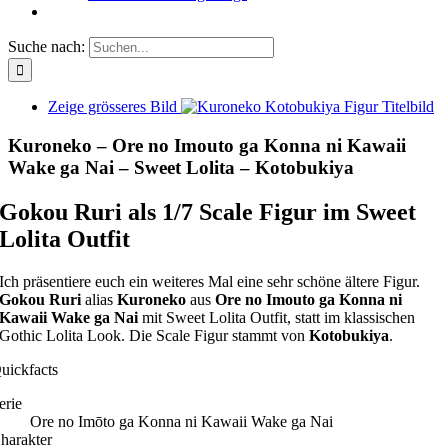
Suche nach:
Zeige grösseres Bild
Kuroneko – Ore no Imouto ga Konna ni Kawaii
Wake ga Nai – Sweet Lolita – Kotobukiya
Gokou Ruri als 1/7 Scale Figur im Sweet
Lolita Outfit
Ich präsentiere euch ein weiteres Mal eine sehr schöne ältere Figur.
Gokou Ruri
alias
Kuroneko
aus
Ore no Imouto ga Konna ni
Kawaii Wake ga Nai
mit Sweet Lolita Outfit, statt im klassischen
Gothic Lolita Look. Die Scale Figur stammt von
Kotobukiya
.
uickfacts
erie
Ore no Imōto ga Konna ni Kawaii Wake ga Nai
harakter