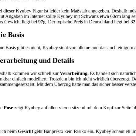
i dieser Kyubey Figur ist leider kein Maßstab angegeben. Deshalb müss
ut Angaben im Internet sollte Kyubey mit Schwanz etwa 60cm lang sei
s Gewicht liegt bei
97g
. Der typische Preis in Deutschland liegt bei
32
ie Basis
ne Basis gibt es nicht, Kyubey steht von alleine und das auch einigerma
erarbeitung und Details
shalb kommen wir schnell zur
Verarbeitung
. Es handelt sich natürli
nkbar einfach modelliert. Trotzdem bin ich nicht wirklich überzeugt. D
sammengesetzt ist. Mit dem Überzug hätte man das sicher besser vers
ie
Pose
zeigt Kyubey auf allen vieren sitzend mit dem Kopf zur Seite bl
uch beim
Gesicht
geht Banpresto kein Risiko ein. Kyubey schaut eh im