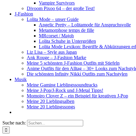
Vampire Survivors
Divoom Pixoo 64 – der große Test!
J-Fashion
Lolita Mode – unser Guide
Angelic Pretty – Lolitamode für Anspruchsvolle
Metamorphose temps de fille
MRcorset / Majoh
Lolita Schuhe in Untergrößen
Lolita Mode Lexikon: Begriffe & Abkürzungen erk
Liz Lisa – Style aus Japan
Ank Rouge – J-Fashion Marke
Meine 5 schönsten J-Fashion Outfits mit Stiefeln
Anime Outfits für den Alltag – 30+ Looks zum Nachstyl
Die schönsten Infinity Nikki Outfits zum Nachstylen
Musik
Meine Gaming Lieblingssoundtracks
Meine J-Pop/J-Rock und J-Metal Tipps!
Momoiro Clover Z – ein Beispiel für kreativen J-Pop
Meine 20 Lieblingsalben
Meine 20 Lieblingssongs
Suche nach: