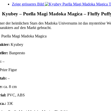
Zeige grösseres Bild
Kyubey – Puella Magi Madoka Magica – Fluffy Puffy 
ner der heimlichen Stars des Madoka Universums ist das mysteriöse 
arakters auf den Markt gebracht.
:
Puella Magi Madoka Magica
akter:
Kyubey
eller:
Banpresto
e:
–
Prize Figur
tab:
–
e:
ca. 8 cm
ial:
PVC, ABS
 ca.:
33€