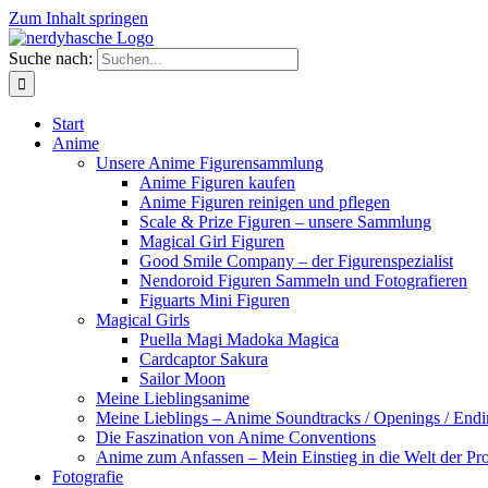
Zum Inhalt springen
Suche nach:
Start
Anime
Unsere Anime Figurensammlung
Anime Figuren kaufen
Anime Figuren reinigen und pflegen
Scale & Prize Figuren – unsere Sammlung
Magical Girl Figuren
Good Smile Company – der Figurenspezialist
Nendoroid Figuren Sammeln und Fotografieren
Figuarts Mini Figuren
Magical Girls
Puella Magi Madoka Magica
Cardcaptor Sakura
Sailor Moon
Meine Lieblingsanime
Meine Lieblings – Anime Soundtracks / Openings / Endi
Die Faszination von Anime Conventions
Anime zum Anfassen – Mein Einstieg in die Welt der Pro
Fotografie