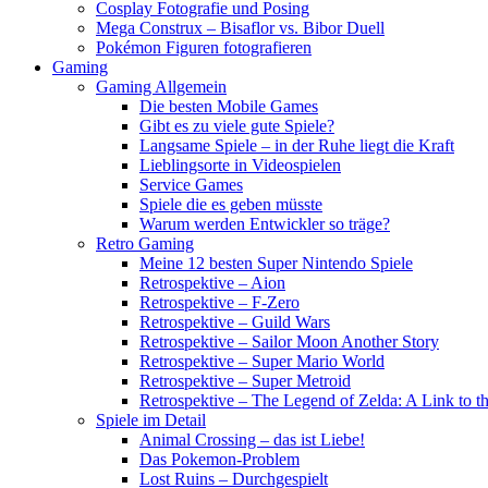
Cosplay Fotografie und Posing
Mega Construx – Bisaflor vs. Bibor Duell
Pokémon Figuren fotografieren
Gaming
Gaming Allgemein
Die besten Mobile Games
Gibt es zu viele gute Spiele?
Langsame Spiele – in der Ruhe liegt die Kraft
Lieblingsorte in Videospielen
Service Games
Spiele die es geben müsste
Warum werden Entwickler so träge?
Retro Gaming
Meine 12 besten Super Nintendo Spiele
Retrospektive – Aion
Retrospektive – F-Zero
Retrospektive – Guild Wars
Retrospektive – Sailor Moon Another Story
Retrospektive – Super Mario World
Retrospektive – Super Metroid
Retrospektive – The Legend of Zelda: A Link to th
Spiele im Detail
Animal Crossing – das ist Liebe!
Das Pokemon-Problem
Lost Ruins – Durchgespielt