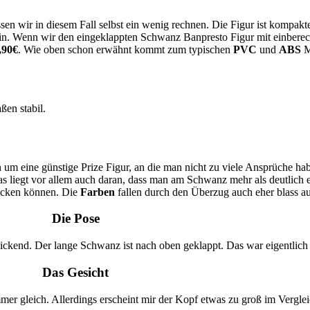
en wir in diesem Fall selbst ein wenig rechnen. Die Figur ist kompak
n. Wenn wir den eingeklappten Schwanz Banpresto Figur mit einberechn
,90€
. Wie oben schon erwähnt kommt zum typischen
PVC
und
ABS
M
ßen stabil.
ch um eine günstige Prize Figur, an die man nicht zu viele Ansprüche h
as liegt vor allem auch daran, dass man am Schwanz mehr als deutlich e
tecken können. Die
Farben
fallen durch den Überzug auch eher blass au
Die Pose
ickend. Der lange Schwanz ist nach oben geklappt. Das war eigentlich 
Das Gesicht
mer gleich. Allerdings erscheint mir der Kopf etwas zu groß im Vergle