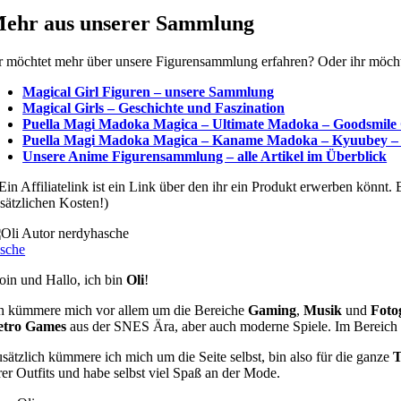
ehr aus unserer Sammlung
r möchtet mehr über unsere Figurensammlung erfahren? Oder ihr möchte
Magical Girl Figuren – unsere Sammlung
Magical Girls – Geschichte und Faszination
Puella Magi Madoka Magica – Ultimate Madoka – Goodsmile
Puella Magi Madoka Magica – Kaname Madoka – Kyuubey –
Unsere Anime Figurensammlung – alle Artikel im Überblick
Ein Affiliatelink ist ein Link über den ihr ein Produkt erwerben könnt
sätzlichen Kosten!)
sche
in und Hallo, ich bin
Oli
!
h kümmere mich vor allem um die Bereiche
Gaming
,
Musik
und
Foto
etro Games
aus der SNES Ära, aber auch moderne Spiele. Im Bereich 
sätzlich kümmere ich mich um die Seite selbst, bin also für die ganze
T
rer Outfits und habe selbst viel Spaß an der Mode.