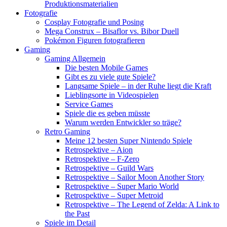
Produktionsmaterialien
Fotografie
Cosplay Fotografie und Posing
Mega Construx – Bisaflor vs. Bibor Duell
Pokémon Figuren fotografieren
Gaming
Gaming Allgemein
Die besten Mobile Games
Gibt es zu viele gute Spiele?
Langsame Spiele – in der Ruhe liegt die Kraft
Lieblingsorte in Videospielen
Service Games
Spiele die es geben müsste
Warum werden Entwickler so träge?
Retro Gaming
Meine 12 besten Super Nintendo Spiele
Retrospektive – Aion
Retrospektive – F-Zero
Retrospektive – Guild Wars
Retrospektive – Sailor Moon Another Story
Retrospektive – Super Mario World
Retrospektive – Super Metroid
Retrospektive – The Legend of Zelda: A Link to
the Past
Spiele im Detail