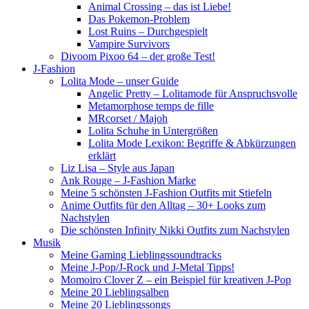
Animal Crossing – das ist Liebe!
Das Pokemon-Problem
Lost Ruins – Durchgespielt
Vampire Survivors
Divoom Pixoo 64 – der große Test!
J-Fashion
Lolita Mode – unser Guide
Angelic Pretty – Lolitamode für Anspruchsvolle
Metamorphose temps de fille
MRcorset / Majoh
Lolita Schuhe in Untergrößen
Lolita Mode Lexikon: Begriffe & Abkürzungen
erklärt
Liz Lisa – Style aus Japan
Ank Rouge – J-Fashion Marke
Meine 5 schönsten J-Fashion Outfits mit Stiefeln
Anime Outfits für den Alltag – 30+ Looks zum
Nachstylen
Die schönsten Infinity Nikki Outfits zum Nachstylen
Musik
Meine Gaming Lieblingssoundtracks
Meine J-Pop/J-Rock und J-Metal Tipps!
Momoiro Clover Z – ein Beispiel für kreativen J-Pop
Meine 20 Lieblingsalben
Meine 20 Lieblingssongs