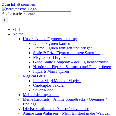
Zum Inhalt springen
Suche nach:
Start
Anime
Unsere Anime Figurensammlung
Anime Figuren kaufen
Anime Figuren reinigen und pflegen
Scale & Prize Figuren – unsere Sammlung
Magical Girl Figuren
Good Smile Company – der Figurenspezialist
Nendoroid Figuren Sammeln und Fotografieren
Figuarts Mini Figuren
Magical Girls
Puella Magi Madoka Magica
Cardcaptor Sakura
Sailor Moon
Meine Lieblingsanime
Meine Lieblings – Anime Soundtracks / Openings /
Endings
Die Faszination von Anime Conventions
Anime zum Anfassen – Mein Einstieg in die Welt der