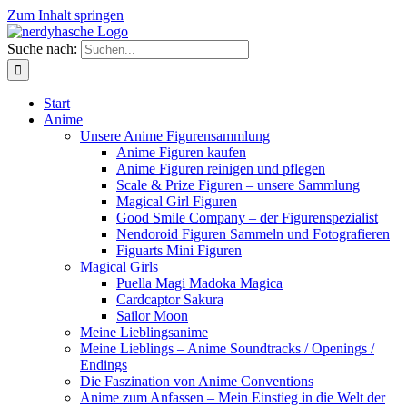
Zum Inhalt springen
Suche nach:
Start
Anime
Unsere Anime Figurensammlung
Anime Figuren kaufen
Anime Figuren reinigen und pflegen
Scale & Prize Figuren – unsere Sammlung
Magical Girl Figuren
Good Smile Company – der Figurenspezialist
Nendoroid Figuren Sammeln und Fotografieren
Figuarts Mini Figuren
Magical Girls
Puella Magi Madoka Magica
Cardcaptor Sakura
Sailor Moon
Meine Lieblingsanime
Meine Lieblings – Anime Soundtracks / Openings /
Endings
Die Faszination von Anime Conventions
Anime zum Anfassen – Mein Einstieg in die Welt der