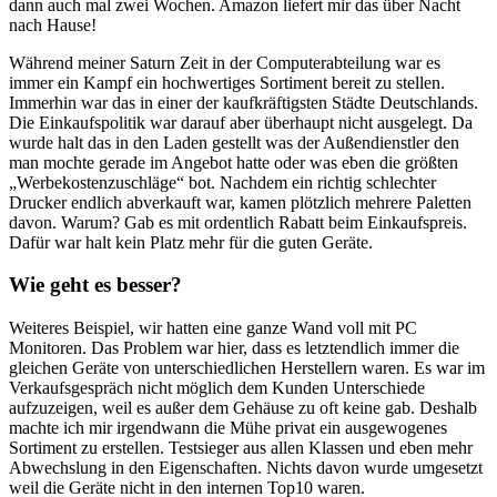
dann auch mal zwei Wochen. Amazon liefert mir das über Nacht
nach Hause!
Während meiner Saturn Zeit in der Computerabteilung war es
immer ein Kampf ein hochwertiges Sortiment bereit zu stellen.
Immerhin war das in einer der kaufkräftigsten Städte Deutschlands.
Die Einkaufspolitik war darauf aber überhaupt nicht ausgelegt. Da
wurde halt das in den Laden gestellt was der Außendienstler den
man mochte gerade im Angebot hatte oder was eben die größten
„Werbekostenzuschläge“ bot. Nachdem ein richtig schlechter
Drucker endlich abverkauft war, kamen plötzlich mehrere Paletten
davon. Warum? Gab es mit ordentlich Rabatt beim Einkaufspreis.
Dafür war halt kein Platz mehr für die guten Geräte.
Wie geht es besser?
Weiteres Beispiel, wir hatten eine ganze Wand voll mit PC
Monitoren. Das Problem war hier, dass es letztendlich immer die
gleichen Geräte von unterschiedlichen Herstellern waren. Es war im
Verkaufsgespräch nicht möglich dem Kunden Unterschiede
aufzuzeigen, weil es außer dem Gehäuse zu oft keine gab. Deshalb
machte ich mir irgendwann die Mühe privat ein ausgewogenes
Sortiment zu erstellen. Testsieger aus allen Klassen und eben mehr
Abwechslung in den Eigenschaften. Nichts davon wurde umgesetzt
weil die Geräte nicht in den internen Top10 waren.