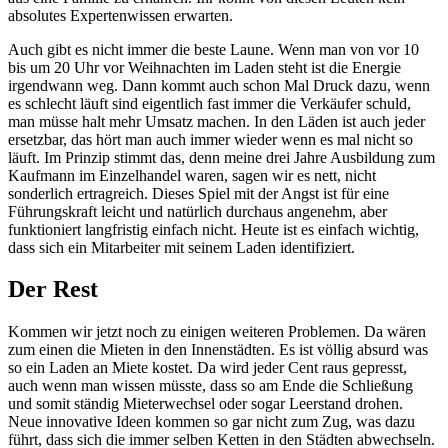
absolutes Expertenwissen erwarten.
Auch gibt es nicht immer die beste Laune. Wenn man von vor 10
bis um 20 Uhr vor Weihnachten im Laden steht ist die Energie
irgendwann weg. Dann kommt auch schon Mal Druck dazu, wenn
es schlecht läuft sind eigentlich fast immer die Verkäufer schuld,
man müsse halt mehr Umsatz machen. In den Läden ist auch jeder
ersetzbar, das hört man auch immer wieder wenn es mal nicht so
läuft. Im Prinzip stimmt das, denn meine drei Jahre Ausbildung zum
Kaufmann im Einzelhandel waren, sagen wir es nett, nicht
sonderlich ertragreich. Dieses Spiel mit der Angst ist für eine
Führungskraft leicht und natürlich durchaus angenehm, aber
funktioniert langfristig einfach nicht. Heute ist es einfach wichtig,
dass sich ein Mitarbeiter mit seinem Laden identifiziert.
Der Rest
Kommen wir jetzt noch zu einigen weiteren Problemen. Da wären
zum einen die Mieten in den Innenstädten. Es ist völlig absurd was
so ein Laden an Miete kostet. Da wird jeder Cent raus gepresst,
auch wenn man wissen müsste, dass so am Ende die Schließung
und somit ständig Mieterwechsel oder sogar Leerstand drohen.
Neue innovative Ideen kommen so gar nicht zum Zug, was dazu
führt, dass sich die immer selben Ketten in den Städten abwechseln.