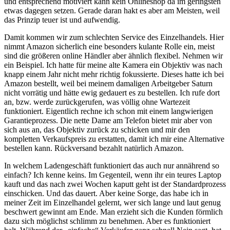
und entsprechend motiviert kann kein Onlineshop da im geringsten
etwas dagegen setzen. Gerade daran hakt es aber am Meisten, weil
das Prinzip teuer ist und aufwendig.
Damit kommen wir zum schlechten Service des Einzelhandels. Hier
nimmt Amazon sicherlich eine besonders kulante Rolle ein, meist
sind die größeren online Händler aber ähnlich flexibel. Nehmen wir
ein Beispiel. Ich hatte für meine alte Kamera ein Objektiv was nach
knapp einem Jahr nicht mehr richtig fokussierte. Dieses hatte ich bei
Amazon bestellt, weil bei meinem damaligen Arbeitgeber Saturn
nicht vorrätig und hätte ewig gedauert es zu bestellen. Ich rufe dort
an, bzw. werde zurückgerufen, was völlig ohne Wartezeit
funktioniert. Eigentlich rechne ich schon mit einem langwierigen
Garantieprozess. Die nette Dame am Telefon bietet mir aber von
sich aus an, das Objektiv zurück zu schicken und mir den
kompletten Verkaufspreis zu erstatten, damit ich mir eine Alternative
bestellen kann. Rückversand bezahlt natürlich Amazon.
In welchem Ladengeschäft funktioniert das auch nur annährend so
einfach? Ich kenne keins. Im Gegenteil, wenn ihr ein teures Laptop
kauft und das nach zwei Wochen kaputt geht ist der Standardprozess
einschicken. Und das dauert. Aber keine Sorge, das habe ich in
meiner Zeit im Einzelhandel gelernt, wer sich lange und laut genug
beschwert gewinnt am Ende. Man erzieht sich die Kunden förmlich
dazu sich möglichst schlimm zu benehmen. Aber es funktioniert