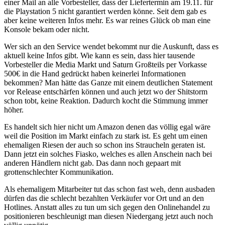
einer Mail an alle Vorbesteller, dass der Liefertermin am 19.11. für
die Playstation 5 nicht garantiert werden könne. Seit dem gab es
aber keine weiteren Infos mehr. Es war reines Glück ob man eine
Konsole bekam oder nicht.
Wer sich an den Service wendet bekommt nur die Auskunft, dass es
aktuell keine Infos gibt. Wie kann es sein, dass hier tausende
Vorbesteller die Media Markt und Saturn Großteils per Vorkasse
500€ in die Hand gedrückt haben keinerlei Informationen
bekommen? Man hätte das Ganze mit einem deutlichen Statement
vor Release entschärfen können und auch jetzt wo der Shitstorm
schon tobt, keine Reaktion. Dadurch kocht die Stimmung immer
höher.
Es handelt sich hier nicht um Amazon denen das völlig egal wäre
weil die Position im Markt einfach zu stark ist. Es geht um einen
ehemaligen Riesen der auch so schon ins Straucheln geraten ist.
Dann jetzt ein solches Fiasko, welches es allen Anschein nach bei
anderen Händlern nicht gab. Das dann noch gepaart mit
grottenschlechter Kommunikation.
Als ehemaligem Mitarbeiter tut das schon fast weh, denn ausbaden
dürfen das die schlecht bezahlten Verkäufer vor Ort und an den
Hotlines. Anstatt alles zu tun um sich gegen den Onlinehandel zu
positionieren beschleunigt man diesen Niedergang jetzt auch noch