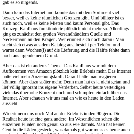
gab es so nirgends.
Dann kam das Internet und konnte das mit dem Sortiment viel
besser, weil es keine räumlichen Grenzen gibt. Und billiger ist es
auch noch, weil es keine Mieten und kaum Personal gibt. Das
Konzept Kaufhaus funktionierte plötzlich nicht mehr so. Allerdings
ging es zunächst den großen Versandhändlern Quelle und
Neckermann an den Kragen. Wer erinnert sich noch daran? Man
sucht sich etwas aus dem Katalog aus, bestellt per Telefon und
wartet dann Wochen(!) auf die Lieferung und die Hälfte fehlte dann
noch aus irgendeinem Grund.
Aber das ist ein anderes Thema. Das Kaufhaus war mit dem
Aufkommen von Amazon plötzlich kein Erlebnis mehr. Das Internet
hatte viel mehr Anziehungskraft. Darauf hätte man reagieren
können. Aber dazu später mehr. Denn man hat es ja nicht getan und
lief völlig ignorant ins eigene Verderben. Selbst heute verteidigen
viele das überholte Konzept noch und schimpfen einfach über das
Internet. Aber schauen wir uns mal an wie es heute in den Läden
aussieht.
Wir erinnern uns noch Mal an der Erlebnis in den 90igern. Die
Realität heute ist eine ganz andere. Im Wesentlichen sehen die
einzelnen Filialen noch genau so aus wie damals. Man hat keinen
Cent in die Läden gesteckt, was damals gut war muss es heute auch