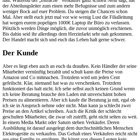
halt. Während der „einfache“ Verkäufer ganz schnell Nein sagt, hat
der Abteilungsleiter zum einen mehr Befugnisse und zum andern
weniger Bock auf euer Problem. Da steigen die Chancen schon
Mal. Aber stellt euch jetzt mal vor wie wenig Lust die Filialleitung
hat wegen eurem popeligen 1000€ Laptop ihr Büro zu verlassen.
Plötzlich werden Dinge möglich, die zuvor unmöglich erschienen.
Bis dahin seid ihr allerdings dem Herzinfarkt sehr nah gekommen.
Der Handel macht sich und euch das Leben halt gerne schwer.
Der Kunde
Aber es liegt eben auch an euch da draußen. Kein Händler der seine
Mitarbeiter vernünftig bezahlt und schult kann die Preise von
Amazon und Co mitmachen. Trotzdem wird um jeden Cent
gefeilscht. Klar, niemand hat was zu verschenken. Trotzdem
funktioniert das halt nicht. Ich sehe selbst auch keinen Grund wenn
ich keine Beratung brauche den Laden mit unverschämt hohen
Preisen zu alimentieren. Aber ich kaufe die Beratung ja mit, egal ob
ich sie in Anspruch nehme oder nicht. Man kann ja schlecht zwei
Preise an den Artikel schreiben. Auch die Kritik der schlecht
geschulten Mitarbeiter, die zwar oft zutrifft, geht nicht selten zu weit.
In einem Media Markt oder Saturn stehen Verkäufer. Deren
Ausbildung ist darauf ausgelegt dem durchschnittlichen Menschen
Elektrogeräte zu verkaufen. Das Gehalt eines Verkäufers reicht nicht
aus eine Familie zu ernähren. Ihr könnt von diesen Leuten kein