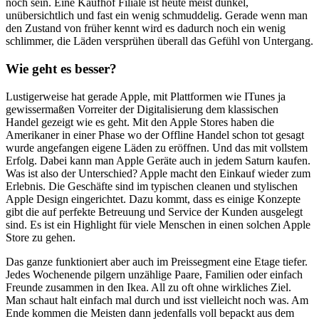
noch sein. Eine Kaufhof Filiale ist heute meist dunkel,
unübersichtlich und fast ein wenig schmuddelig. Gerade wenn man
den Zustand von früher kennt wird es dadurch noch ein wenig
schlimmer, die Läden versprühen überall das Gefühl von Untergang.
Wie geht es besser?
Lustigerweise hat gerade Apple, mit Plattformen wie ITunes ja
gewissermaßen Vorreiter der Digitalisierung dem klassischen
Handel gezeigt wie es geht. Mit den Apple Stores haben die
Amerikaner in einer Phase wo der Offline Handel schon tot gesagt
wurde angefangen eigene Läden zu eröffnen. Und das mit vollstem
Erfolg. Dabei kann man Apple Geräte auch in jedem Saturn kaufen.
Was ist also der Unterschied? Apple macht den Einkauf wieder zum
Erlebnis. Die Geschäfte sind im typischen cleanen und stylischen
Apple Design eingerichtet. Dazu kommt, dass es einige Konzepte
gibt die auf perfekte Betreuung und Service der Kunden ausgelegt
sind. Es ist ein Highlight für viele Menschen in einen solchen Apple
Store zu gehen.
Das ganze funktioniert aber auch im Preissegment eine Etage tiefer.
Jedes Wochenende pilgern unzählige Paare, Familien oder einfach
Freunde zusammen in den Ikea. All zu oft ohne wirkliches Ziel.
Man schaut halt einfach mal durch und isst vielleicht noch was. Am
Ende kommen die Meisten dann jedenfalls voll bepackt aus dem