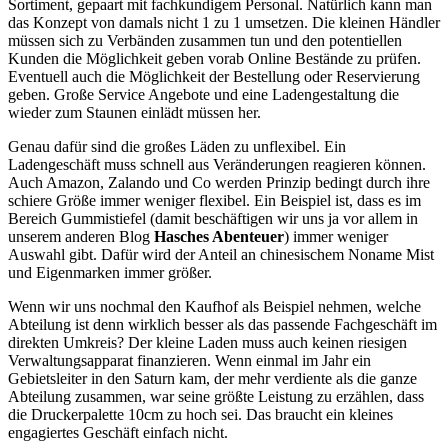
Sortiment, gepaart mit fachkundigem Personal. Natürlich kann man
das Konzept von damals nicht 1 zu 1 umsetzen. Die kleinen Händler
müssen sich zu Verbänden zusammen tun und den potentiellen
Kunden die Möglichkeit geben vorab Online Bestände zu prüfen.
Eventuell auch die Möglichkeit der Bestellung oder Reservierung
geben. Große Service Angebote und eine Ladengestaltung die
wieder zum Staunen einlädt müssen her.
Genau dafür sind die großes Läden zu unflexibel. Ein
Ladengeschäft muss schnell aus Veränderungen reagieren können.
Auch Amazon, Zalando und Co werden Prinzip bedingt durch ihre
schiere Größe immer weniger flexibel. Ein Beispiel ist, dass es im
Bereich Gummistiefel (damit beschäftigen wir uns ja vor allem in
unserem anderen Blog
Hasches Abenteuer
) immer weniger
Auswahl gibt. Dafür wird der Anteil an chinesischem Noname Mist
und Eigenmarken immer größer.
Wenn wir uns nochmal den Kaufhof als Beispiel nehmen, welche
Abteilung ist denn wirklich besser als das passende Fachgeschäft im
direkten Umkreis? Der kleine Laden muss auch keinen riesigen
Verwaltungsapparat finanzieren. Wenn einmal im Jahr ein
Gebietsleiter in den Saturn kam, der mehr verdiente als die ganze
Abteilung zusammen, war seine größte Leistung zu erzählen, dass
die Druckerpalette 10cm zu hoch sei. Das braucht ein kleines
engagiertes Geschäft einfach nicht.