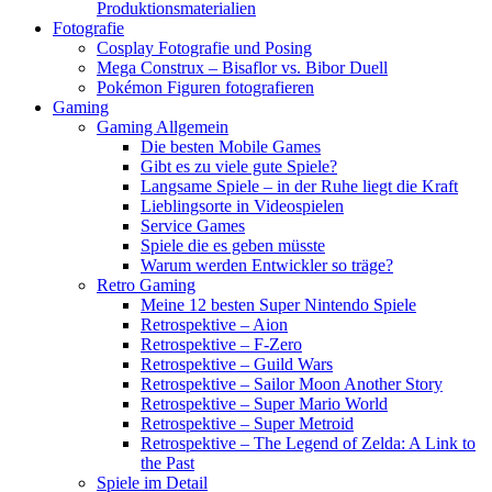
Produktionsmaterialien
Fotografie
Cosplay Fotografie und Posing
Mega Construx – Bisaflor vs. Bibor Duell
Pokémon Figuren fotografieren
Gaming
Gaming Allgemein
Die besten Mobile Games
Gibt es zu viele gute Spiele?
Langsame Spiele – in der Ruhe liegt die Kraft
Lieblingsorte in Videospielen
Service Games
Spiele die es geben müsste
Warum werden Entwickler so träge?
Retro Gaming
Meine 12 besten Super Nintendo Spiele
Retrospektive – Aion
Retrospektive – F-Zero
Retrospektive – Guild Wars
Retrospektive – Sailor Moon Another Story
Retrospektive – Super Mario World
Retrospektive – Super Metroid
Retrospektive – The Legend of Zelda: A Link to
the Past
Spiele im Detail