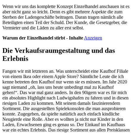
Wenn wir uns das komplette Konzept Einzelhandel anschauen ist es
aber nicht ganz so leicht. Denn es gibt mehrere Aspekte die zum
Sterben der Ladengeschäfte beitragen. Daran tragen nämlich alle
Beteiligten einen Teil der Schuld. Der Kunde, die Gesetzgeber, die
Vermieter und die Läden zu aller erst selbst.
Warum der Einzelhandel stirbt - Inhalte
Anzeigen
Die Verkaufsraumgestaltung und das
Erlebnis
Fangen wir mit letzteren an. Was unterscheidet eine Kaufhof Filiale
von einem Ikea oder einem Apple Store? Sämtliche Leute die ich
kenne betreten den Kaufhof nur wenn sie es müssen. Im Jahr 2020
sagt niemand „oh, lass uns heute unbedingt mal zu Kaufhof
gehen!“. Das war mal ganz anders. In den 90igern war es für mich
ein absolutes Highlight nach Ludwigshafen zu fahren und in diesen
riesigen Laden zu kommen. Mit seinem damals faszinierendem
Sortiment. Die ausgestellten Spielekonsolen die man ausprobieren
konnte. Zugegeben, da spielte natürlich auch einfach kindliche
Neugierde eine Rolle. Aber es wollten ja nicht nur Kinder in den
Laden, Erwachsenen ging es genau so. Der Einkauf im Kaufhaus
war ein echtes Erlebnis. Das riesige Sortiment aus allen Preisklassen