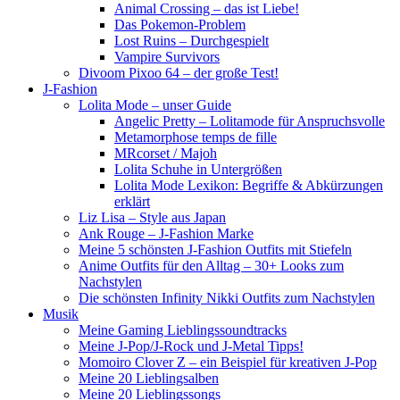
Animal Crossing – das ist Liebe!
Das Pokemon-Problem
Lost Ruins – Durchgespielt
Vampire Survivors
Divoom Pixoo 64 – der große Test!
J-Fashion
Lolita Mode – unser Guide
Angelic Pretty – Lolitamode für Anspruchsvolle
Metamorphose temps de fille
MRcorset / Majoh
Lolita Schuhe in Untergrößen
Lolita Mode Lexikon: Begriffe & Abkürzungen
erklärt
Liz Lisa – Style aus Japan
Ank Rouge – J-Fashion Marke
Meine 5 schönsten J-Fashion Outfits mit Stiefeln
Anime Outfits für den Alltag – 30+ Looks zum
Nachstylen
Die schönsten Infinity Nikki Outfits zum Nachstylen
Musik
Meine Gaming Lieblingssoundtracks
Meine J-Pop/J-Rock und J-Metal Tipps!
Momoiro Clover Z – ein Beispiel für kreativen J-Pop
Meine 20 Lieblingsalben
Meine 20 Lieblingssongs