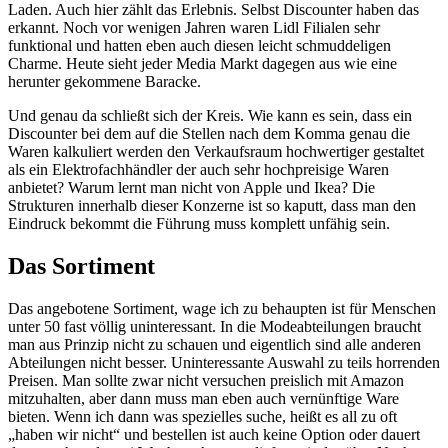
Laden. Auch hier zählt das Erlebnis. Selbst Discounter haben das
erkannt. Noch vor wenigen Jahren waren Lidl Filialen sehr
funktional und hatten eben auch diesen leicht schmuddeligen
Charme. Heute sieht jeder Media Markt dagegen aus wie eine
herunter gekommene Baracke.
Und genau da schließt sich der Kreis. Wie kann es sein, dass ein
Discounter bei dem auf die Stellen nach dem Komma genau die
Waren kalkuliert werden den Verkaufsraum hochwertiger gestaltet
als ein Elektrofachhändler der auch sehr hochpreisige Waren
anbietet? Warum lernt man nicht von Apple und Ikea? Die
Strukturen innerhalb dieser Konzerne ist so kaputt, dass man den
Eindruck bekommt die Führung muss komplett unfähig sein.
Das Sortiment
Das angebotene Sortiment, wage ich zu behaupten ist für Menschen
unter 50 fast völlig uninteressant. In die Modeabteilungen braucht
man aus Prinzip nicht zu schauen und eigentlich sind alle anderen
Abteilungen nicht besser. Uninteressante Auswahl zu teils horrenden
Preisen. Man sollte zwar nicht versuchen preislich mit Amazon
mitzuhalten, aber dann muss man eben auch vernünftige Ware
bieten. Wenn ich dann was spezielles suche, heißt es all zu oft
„haben wir nicht“ und bestellen ist auch keine Option oder dauert